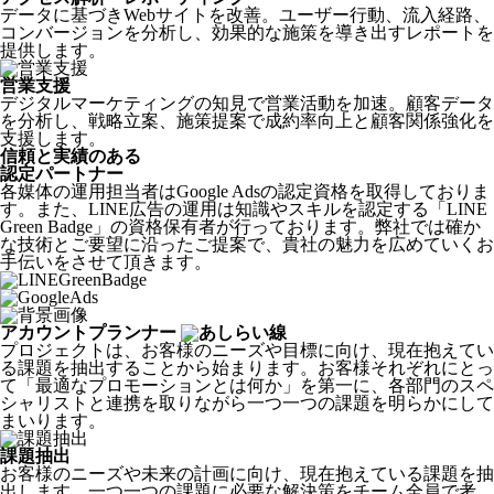
データに基づきWebサイトを改善。ユーザー行動、流入経路、
コンバージョンを分析し、効果的な施策を導き出すレポートを
提供します。
営業支援
デジタルマーケティングの知見で営業活動を加速。顧客データ
を分析し、戦略立案、施策提案で成約率向上と顧客関係強化を
支援します。
信頼と実績のある
認定パートナー
各媒体の運用担当者はGoogle Adsの認定資格を取得しておりま
す。また、LINE広告の運用は知識やスキルを認定する「LINE
Green Badge」の資格保有者が行っております。弊社では確か
な技術とご要望に沿ったご提案で、貴社の魅力を広めていくお
手伝いをさせて頂きます。
アカウントプランナー
プロジェクトは、お客様のニーズや目標に向け、現在抱えてい
る課題を抽出することから始まります。お客様それぞれにとっ
て「最適なプロモーションとは何か」を第一に、各部門のスペ
シャリストと連携を取りながら一つ一つの課題を明らかにして
まいります。
課題抽出
お客様のニーズや未来の計画に向け、現在抱えている課題を抽
出します。一つ一つの課題に必要な解決策をチーム全員で考