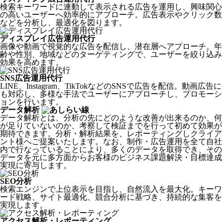
検索キーワードに連動して表示される広告を運用し、興味関心
の高いユーザーへ効率的にアプローチ。広告表示やクリック数
などを分析し、最適化を図ります。
ディスプレイ広告運用代行
画像や動画で視覚的な広告を配信し、潜在層へアプローチ。年
齢や性別、地域などのターゲティングで、ユーザーを絞り込み
効果を高めます。
SNS広告運用代行
LINE、Instagram、TikTokなどのSNSで広告を配信。動画広告に
も対応し、多様な手法でユーザーにアプローチし、プロモーシ
ョンを行います。
データ解析
データ解析とは、分析の先にどのような改善が出来るのか、何
が足りていないのか、考察して検証までを行って初めて効果が
期待できます。分析・解析結果を、レポーティングしクライア
ント様へご提案いたします。なお、制作・広告運用を全て自社
内で行なっていることにより、多くのデータを取得でき、その
データを元に多方面からお客様のビジネス課題解決・目標達成
実現に寄与します。
SEO分析
検索エンジンで上位表示を目指し、自然流入を最大化。キーワ
ード戦略、サイト最適化、競合分析に基づき、持続的な集客を
実現します。
アクセス解析・レポーティング