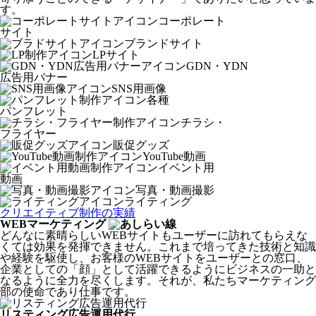
す。
コーポレート
サイト
ブランドサイト
LPサイト
GDN・YDN
広告用バナー
SNS用画像
各種
パンフレット
チラシ
・
フライヤー
販促グッズ
YouTube動画
イベント用
動画
写真・動画撮影
ライティング
クリエイティブ制作の実績
WEBマーケティング
どんなに素晴らしいWEBサイトもユーザーに訪れてもらえな
くては効果を発揮できません。これまで培ってきた技術と知識
や経験を駆使し、お客様のWEBサイトをユーザーとの窓口、
企業としての「顔」として活躍できるようにビジネスの一助と
なるように全力を尽くします。それが、私たちマーケティング
部の使命であり仕事です。
リスティング広告運用代行